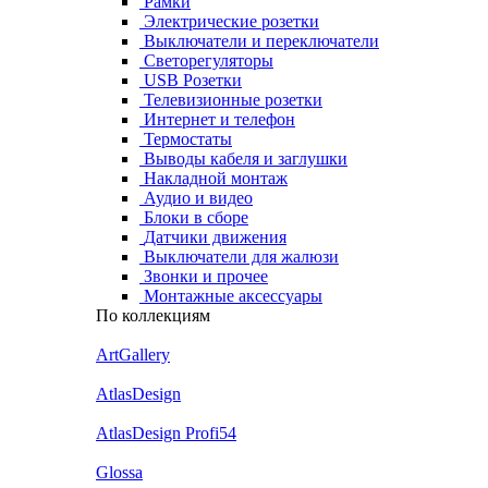
Рамки
Электрические розетки
Выключатели и переключатели
Светорегуляторы
USB Розетки
Телевизионные розетки
Интернет и телефон
Термостаты
Выводы кабеля и заглушки
Накладной монтаж
Аудио и видео
Блоки в сборе
Датчики движения
Выключатели для жалюзи
Звонки и прочее
Монтажные аксессуары
По коллекциям
ArtGallery
AtlasDesign
AtlasDesign Profi54
Glossa