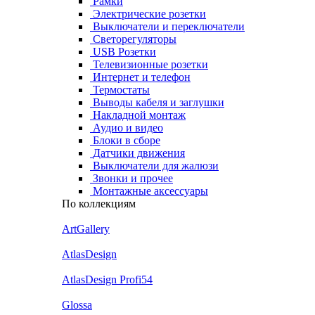
Рамки
Электрические розетки
Выключатели и переключатели
Светорегуляторы
USB Розетки
Телевизионные розетки
Интернет и телефон
Термостаты
Выводы кабеля и заглушки
Накладной монтаж
Аудио и видео
Блоки в сборе
Датчики движения
Выключатели для жалюзи
Звонки и прочее
Монтажные аксессуары
По коллекциям
ArtGallery
AtlasDesign
AtlasDesign Profi54
Glossa