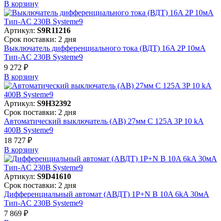
В корзинy
Артикул:
S9R11216
Срок поставки: 2 дня
Выключатель дифференциального тока (ВДТ) 16A 2P 10мА
Тип-AC 230В Systeme9
9 272 ₽
В корзинy
Артикул:
S9H32392
Срок поставки: 2 дня
Автоматический выключатель (АВ) 27мм C 125A 3P 10 kA
400В Systeme9
18 727 ₽
В корзинy
Артикул:
S9D41610
Срок поставки: 2 дня
Дифференциальный автомат (АВДТ) 1P+N B 10A 6kA 30мА
Тип-AC 230В Systeme9
7 869 ₽