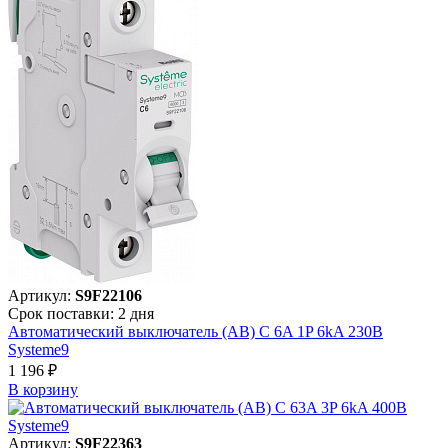
Артикул:
S9F22106
Срок поставки: 2 дня
Автоматический выключатель (АВ) C 6A 1P 6kA 230В
Systeme9
1 196 ₽
В корзинy
Артикул:
S9F22363