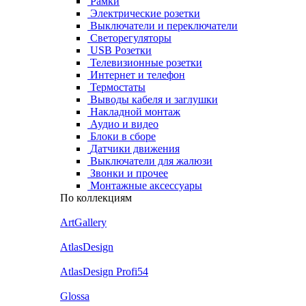
Рамки
Электрические розетки
Выключатели и переключатели
Светорегуляторы
USB Розетки
Телевизионные розетки
Интернет и телефон
Термостаты
Выводы кабеля и заглушки
Накладной монтаж
Аудио и видео
Блоки в сборе
Датчики движения
Выключатели для жалюзи
Звонки и прочее
Монтажные аксессуары
По коллекциям
ArtGallery
AtlasDesign
AtlasDesign Profi54
Glossa