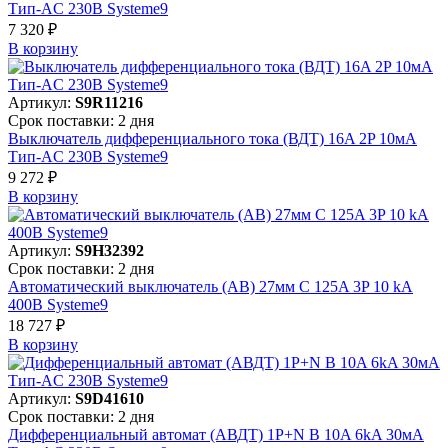
Тип-AC 230В Systeme9
7 320 ₽
В корзинy
Артикул:
S9R11216
Срок поставки: 2 дня
Выключатель дифференциального тока (ВДТ) 16A 2P 10мА
Тип-AC 230В Systeme9
9 272 ₽
В корзинy
Артикул:
S9H32392
Срок поставки: 2 дня
Автоматический выключатель (АВ) 27мм C 125A 3P 10 kA
400В Systeme9
18 727 ₽
В корзинy
Артикул:
S9D41610
Срок поставки: 2 дня
Дифференциальный автомат (АВДТ) 1P+N B 10A 6kA 30мА