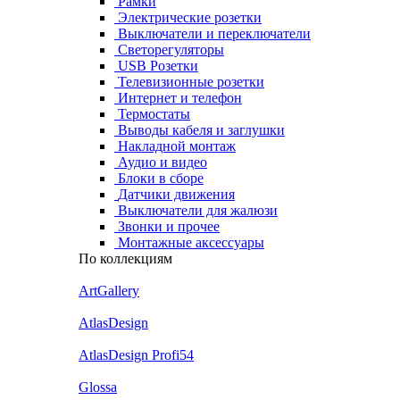
Рамки
Электрические розетки
Выключатели и переключатели
Светорегуляторы
USB Розетки
Телевизионные розетки
Интернет и телефон
Термостаты
Выводы кабеля и заглушки
Накладной монтаж
Аудио и видео
Блоки в сборе
Датчики движения
Выключатели для жалюзи
Звонки и прочее
Монтажные аксессуары
По коллекциям
ArtGallery
AtlasDesign
AtlasDesign Profi54
Glossa