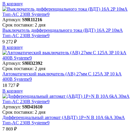
В корзинy
Артикул:
S9R11216
Срок поставки: 2 дня
Выключатель дифференциального тока (ВДТ) 16A 2P 10мА
Тип-AC 230В Systeme9
9 272 ₽
В корзинy
Артикул:
S9H32392
Срок поставки: 2 дня
Автоматический выключатель (АВ) 27мм C 125A 3P 10 kA
400В Systeme9
18 727 ₽
В корзинy
Артикул:
S9D41610
Срок поставки: 2 дня
Дифференциальный автомат (АВДТ) 1P+N B 10A 6kA 30мА
Тип-AC 230В Systeme9
7 869 ₽