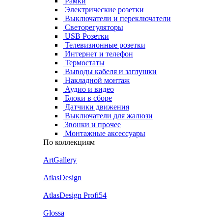
Рамки
Электрические розетки
Выключатели и переключатели
Светорегуляторы
USB Розетки
Телевизионные розетки
Интернет и телефон
Термостаты
Выводы кабеля и заглушки
Накладной монтаж
Аудио и видео
Блоки в сборе
Датчики движения
Выключатели для жалюзи
Звонки и прочее
Монтажные аксессуары
По коллекциям
ArtGallery
AtlasDesign
AtlasDesign Profi54
Glossa