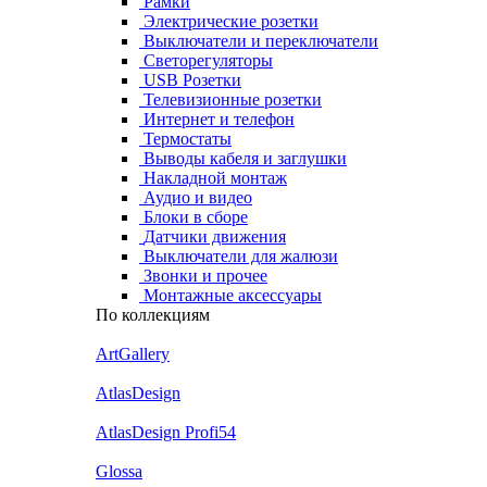
Рамки
Электрические розетки
Выключатели и переключатели
Светорегуляторы
USB Розетки
Телевизионные розетки
Интернет и телефон
Термостаты
Выводы кабеля и заглушки
Накладной монтаж
Аудио и видео
Блоки в сборе
Датчики движения
Выключатели для жалюзи
Звонки и прочее
Монтажные аксессуары
По коллекциям
ArtGallery
AtlasDesign
AtlasDesign Profi54
Glossa