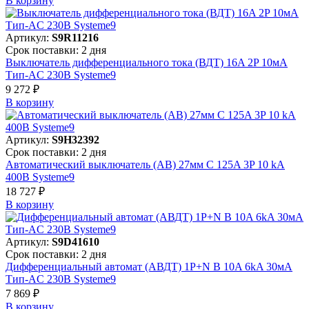
В корзинy
Артикул:
S9R11216
Срок поставки: 2 дня
Выключатель дифференциального тока (ВДТ) 16A 2P 10мА
Тип-AC 230В Systeme9
9 272 ₽
В корзинy
Артикул:
S9H32392
Срок поставки: 2 дня
Автоматический выключатель (АВ) 27мм C 125A 3P 10 kA
400В Systeme9
18 727 ₽
В корзинy
Артикул:
S9D41610
Срок поставки: 2 дня
Дифференциальный автомат (АВДТ) 1P+N B 10A 6kA 30мА
Тип-AC 230В Systeme9
7 869 ₽
В корзинy