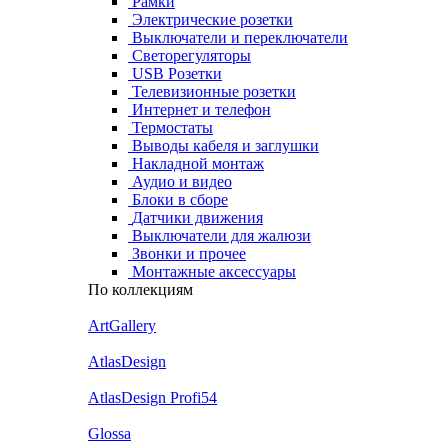
Рамки
Электрические розетки
Выключатели и переключатели
Светорегуляторы
USB Розетки
Телевизионные розетки
Интернет и телефон
Термостаты
Выводы кабеля и заглушки
Накладной монтаж
Аудио и видео
Блоки в сборе
Датчики движения
Выключатели для жалюзи
Звонки и прочее
Монтажные аксессуары
По коллекциям
ArtGallery
AtlasDesign
AtlasDesign Profi54
Glossa