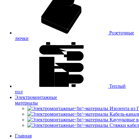
Розеточные
лючки
Теплый
пол
Электромонтажные
материалы
Изолента из
Кабель-канал
Каучуковые в
Стяжки кабе
Главная