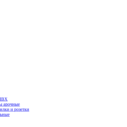
 ПВХ
ы арочные
илки и розетки
льные