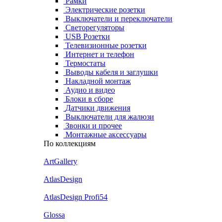
Рамки
Электрические розетки
Выключатели и переключатели
Светорегуляторы
USB Розетки
Телевизионные розетки
Интернет и телефон
Термостаты
Выводы кабеля и заглушки
Накладной монтаж
Аудио и видео
Блоки в сборе
Датчики движения
Выключатели для жалюзи
Звонки и прочее
Монтажные аксессуары
По коллекциям
ArtGallery
AtlasDesign
AtlasDesign Profi54
Glossa