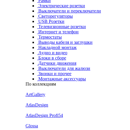
Рамки
Электрические розетки
Выключатели и переключатели
Светорегуляторы
USB Розетки
Телевизионные розетки
Интернет и телефон
Термостаты
Выводы кабеля и заглушки
Накладной монтаж
Аудио и видео
Блоки в сборе
Датчики движения
Выключатели для жалюзи
Звонки и прочее
Монтажные аксессуары
По коллекциям
ArtGallery
AtlasDesign
AtlasDesign Profi54
Glossa