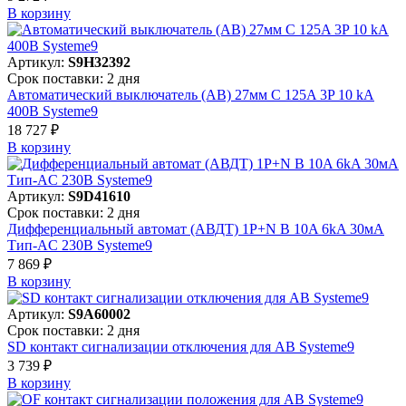
В корзинy
Артикул:
S9H32392
Срок поставки: 2 дня
Автоматический выключатель (АВ) 27мм C 125A 3P 10 kA
400В Systeme9
18 727 ₽
В корзинy
Артикул:
S9D41610
Срок поставки: 2 дня
Дифференциальный автомат (АВДТ) 1P+N B 10A 6kA 30мА
Тип-AC 230В Systeme9
7 869 ₽
В корзинy
Артикул:
S9A60002
Срок поставки: 2 дня
SD контакт сигнализации отключения для АВ Systeme9
3 739 ₽
В корзинy