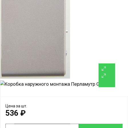
Интернет и телефон
Термостаты
Выводы кабеля и заглушки
Накладной монтаж
Аудио и видео
Блоки в сборе
Датчики движения
Выключатели для жалюзи
Звонки и прочее
Монтажные аксессуары
Цена за шт.
По коллекциям
536 ₽
ArtGallery