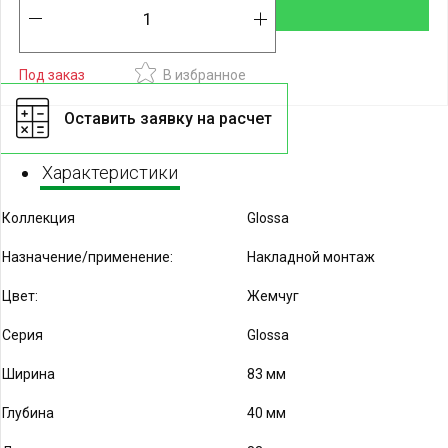
AtlasDesign
В корзинy
AtlasDesign Profi54
Под заказ
В избранное
Glossa
Оставить заявку на расчет
Unica New
Характеристики
Blanca
Коллекция
Glossa
Этюд
Назначение/применение:
Накладной монтаж
MultiTrack
Цвет:
Жемчуг
Серия
Glossa
Ширина
83 мм
Глубина
40 мм