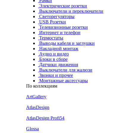
Рамки
Электрические розетки
Выключатели и переключатели
Светорегуляторы
USB Розетки
Телевизионные розетки
Интернет и телефон
Термостаты
Выводы кабеля и заглушки
Накладной монтаж
Аудио и видео
Блоки в сборе
Датчики движения
Выключатели для жалюзи
Звонки и прочее
Монтажные аксессуары
По коллекциям
ArtGallery
AtlasDesign
AtlasDesign Profi54
Glossa