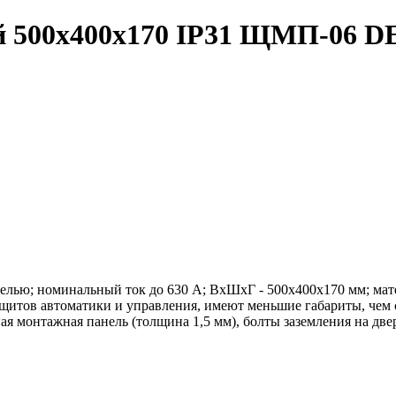
й 500х400х170 IP31 ЩМП-06 DEK
ью; номинальный ток до 630 А; ВхШхГ - 500х400х170 мм; матери
итов автоматики и управления, имеют меньшие габариты, чем 
 монтажная панель (толщина 1,5 мм), болты заземления на двер