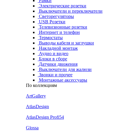
Рамки
Электрические розетки
Выключатели и переключатели
Светорегуляторы
USB Розетки
Телевизионные розетки
Интернет и телефон
Термостаты
Выводы кабеля и заглушки
Накладной монтаж
Аудио и видео
Блоки в сборе
Датчики движения
Выключатели для жалюзи
Звонки и прочее
Монтажные аксессуары
По коллекциям
ArtGallery
AtlasDesign
AtlasDesign Profi54
Glossa