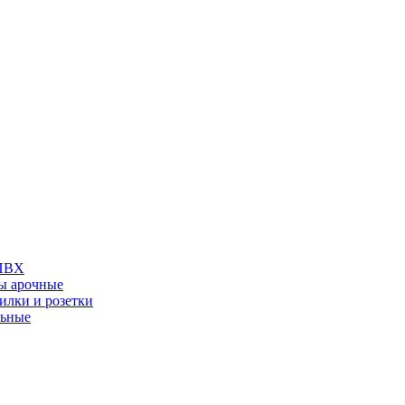
 ПВХ
ы арочные
илки и розетки
льные