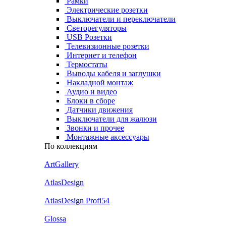
Рамки
Электрические розетки
Выключатели и переключатели
Светорегуляторы
USB Розетки
Телевизионные розетки
Интернет и телефон
Термостаты
Выводы кабеля и заглушки
Накладной монтаж
Аудио и видео
Блоки в сборе
Датчики движения
Выключатели для жалюзи
Звонки и прочее
Монтажные аксессуары
По коллекциям
ArtGallery
AtlasDesign
AtlasDesign Profi54
Glossa