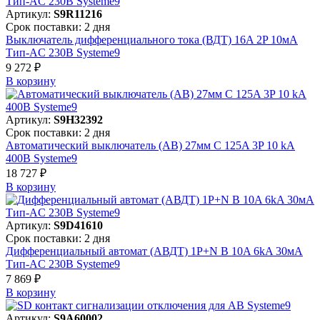
Артикул:
S9R11216
Срок поставки: 2 дня
Выключатель дифференциального тока (ВДТ) 16A 2P 10мА
Тип-AC 230В Systeme9
9 272 ₽
В корзинy
Артикул:
S9H32392
Срок поставки: 2 дня
Автоматический выключатель (АВ) 27мм C 125A 3P 10 kA
400В Systeme9
18 727 ₽
В корзинy
Артикул:
S9D41610
Срок поставки: 2 дня
Дифференциальный автомат (АВДТ) 1P+N B 10A 6kA 30мА
Тип-AC 230В Systeme9
7 869 ₽
В корзинy
Артикул:
S9A60002