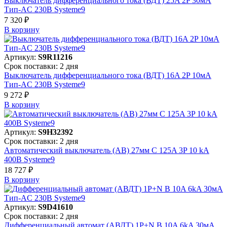
Выключатель дифференциального тока (ВДТ) 25A 2P 30мА
Тип-AC 230В Systeme9
7 320 ₽
В корзинy
Артикул:
S9R11216
Срок поставки: 2 дня
Выключатель дифференциального тока (ВДТ) 16A 2P 10мА
Тип-AC 230В Systeme9
9 272 ₽
В корзинy
Артикул:
S9H32392
Срок поставки: 2 дня
Автоматический выключатель (АВ) 27мм C 125A 3P 10 kA
400В Systeme9
18 727 ₽
В корзинy
Артикул:
S9D41610
Срок поставки: 2 дня
Дифференциальный автомат (АВДТ) 1P+N B 10A 6kA 30мА