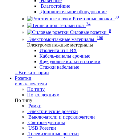
Навесные
Влагостойкие
Дополнительное оборудование
30
Розеточные лючки
34
Теплый пол
8
Силовые розетки
100
Электромонтажные материалы
Электромонтажные материалы
Изолента из ПВХ
Кабель-каналы арочные
Каучуковые вилки и розетки
Стяжки кабельные
...
Все категории
Розетки
и выключатели
По типу
По коллекциям
По типу
Рамки
Электрические розетки
Выключатели и переключатели
Светорегуляторы
USB Розетки
Телевизионные розетки