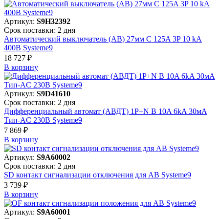
Артикул:
S9H32392
Срок поставки: 2 дня
Автоматический выключатель (АВ) 27мм C 125A 3P 10 kA
400В Systeme9
18 727 ₽
В корзинy
Артикул:
S9D41610
Срок поставки: 2 дня
Дифференциальный автомат (АВДТ) 1P+N B 10A 6kA 30мА
Тип-AC 230В Systeme9
7 869 ₽
В корзинy
Артикул:
S9A60002
Срок поставки: 2 дня
SD контакт сигнализации отключения для АВ Systeme9
3 739 ₽
В корзинy
Артикул:
S9A60001