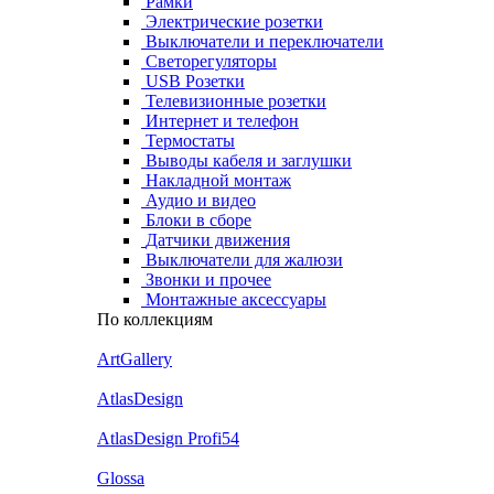
Рамки
Электрические розетки
Выключатели и переключатели
Светорегуляторы
USB Розетки
Телевизионные розетки
Интернет и телефон
Термостаты
Выводы кабеля и заглушки
Накладной монтаж
Аудио и видео
Блоки в сборе
Датчики движения
Выключатели для жалюзи
Звонки и прочее
Монтажные аксессуары
По коллекциям
ArtGallery
AtlasDesign
AtlasDesign Profi54
Glossa