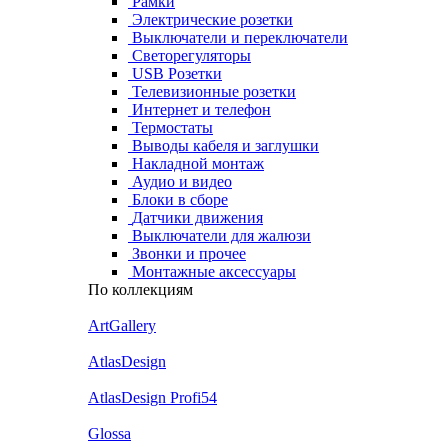
Рамки
Электрические розетки
Выключатели и переключатели
Светорегуляторы
USB Розетки
Телевизионные розетки
Интернет и телефон
Термостаты
Выводы кабеля и заглушки
Накладной монтаж
Аудио и видео
Блоки в сборе
Датчики движения
Выключатели для жалюзи
Звонки и прочее
Монтажные аксессуары
По коллекциям
ArtGallery
AtlasDesign
AtlasDesign Profi54
Glossa