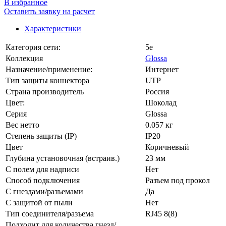
В избранное
Оставить заявку на расчет
Характеристики
Категория сети:
5e
Коллекция
Glossa
Назначение/применение:
Интернет
Тип защиты коннектора
UTP
Страна производитель
Россия
Цвет:
Шоколад
Серия
Glossa
Вес нетто
0.057 кг
Степень защиты (IP)
IP20
Цвет
Коричневый
Глубина установочная (встраив.)
23 мм
С полем для надписи
Нет
Способ подключения
Разъем под прокол
С гнездами/разъемами
Да
С защитой от пыли
Нет
Тип соединителя/разъема
RJ45 8(8)
Подходит для количества гнезд/