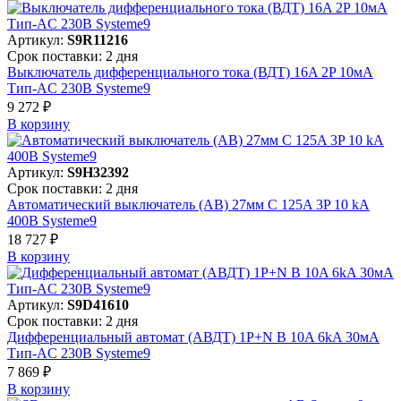
Артикул:
S9R11216
Срок поставки: 2 дня
Выключатель дифференциального тока (ВДТ) 16A 2P 10мА
Тип-AC 230В Systeme9
9 272 ₽
В корзинy
Артикул:
S9H32392
Срок поставки: 2 дня
Автоматический выключатель (АВ) 27мм C 125A 3P 10 kA
400В Systeme9
18 727 ₽
В корзинy
Артикул:
S9D41610
Срок поставки: 2 дня
Дифференциальный автомат (АВДТ) 1P+N B 10A 6kA 30мА
Тип-AC 230В Systeme9
7 869 ₽
В корзинy