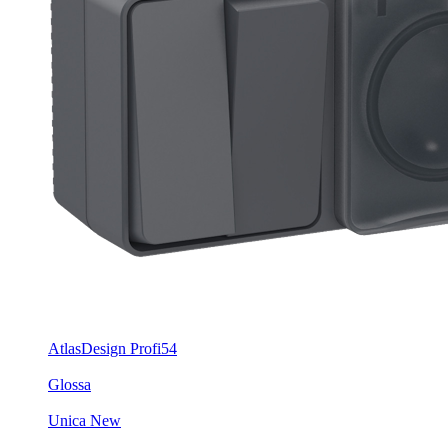
AtlasDesign Profi54
Glossa
Unica New