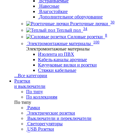
Встраиваемые
Навесные
Влагостойкие
Дополнительное оборудование
30
Розеточные лючки
34
Теплый пол
8
Силовые розетки
100
Электромонтажные материалы
Электромонтажные материалы
Изолента из ПВХ
Кабель-каналы арочные
Каучуковые вилки и розетки
Стяжки кабельные
...
Все категории
Розетки
и выключатели
По типу
По коллекциям
По типу
Рамки
Электрические розетки
Выключатели и переключатели
Светорегуляторы
USB Розетки