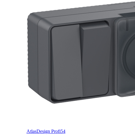
AtlasDesign Profi54