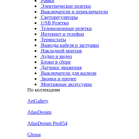
Рамки
Электрические розетки
Выключатели и переключатели
Светорегуляторы
USB Розетки
Телевизионные розетки
Интернет и телефон
Термостаты
Выводы кабеля и заглушки
Накладной монтаж
Аудио и видео
Блоки в сборе
Датчики движения
Выключатели для жалюзи
Звонки и прочее
Монтажные аксессуары
По коллекциям
ArtGallery
AtlasDesign
AtlasDesign Profi54
Glossa