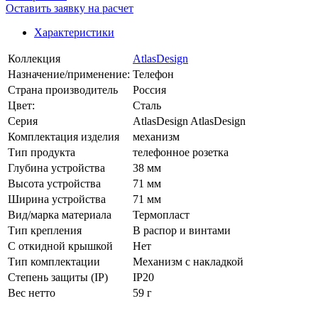
Оставить заявку на расчет
Характеристики
Коллекция
AtlasDesign
Назначение/применение:
Телефон
Страна производитель
Россия
Цвет:
Сталь
Серия
AtlasDesign AtlasDesign
Комплектация изделия
механизм
Тип продукта
телефонное розетка
Глубина устройства
38 мм
Высота устройства
71 мм
Ширина устройства
71 мм
Вид/марка материала
Термопласт
Тип крепления
В распор и винтами
С откидной крышкой
Нет
Тип комплектации
Механизм с накладкой
Степень защиты (IP)
IP20
Вес нетто
59 г