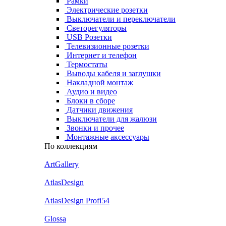
Рамки
Электрические розетки
Выключатели и переключатели
Светорегуляторы
USB Розетки
Телевизионные розетки
Интернет и телефон
Термостаты
Выводы кабеля и заглушки
Накладной монтаж
Аудио и видео
Блоки в сборе
Датчики движения
Выключатели для жалюзи
Звонки и прочее
Монтажные аксессуары
По коллекциям
ArtGallery
AtlasDesign
AtlasDesign Profi54
Glossa