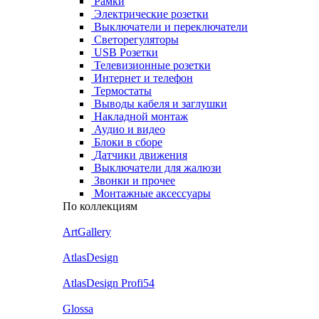
Рамки
Электрические розетки
Выключатели и переключатели
Светорегуляторы
USB Розетки
Телевизионные розетки
Интернет и телефон
Термостаты
Выводы кабеля и заглушки
Накладной монтаж
Аудио и видео
Блоки в сборе
Датчики движения
Выключатели для жалюзи
Звонки и прочее
Монтажные аксессуары
По коллекциям
ArtGallery
AtlasDesign
AtlasDesign Profi54
Glossa