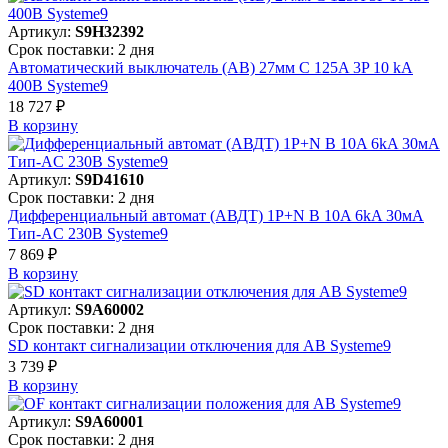
Артикул:
S9H32392
Срок поставки: 2 дня
Автоматический выключатель (АВ) 27мм C 125A 3P 10 kA
400В Systeme9
18 727 ₽
В корзинy
Артикул:
S9D41610
Срок поставки: 2 дня
Дифференциальный автомат (АВДТ) 1P+N B 10A 6kA 30мА
Тип-AC 230В Systeme9
7 869 ₽
В корзинy
Артикул:
S9A60002
Срок поставки: 2 дня
SD контакт сигнализации отключения для АВ Systeme9
3 739 ₽
В корзинy
Артикул:
S9A60001
Срок поставки: 2 дня