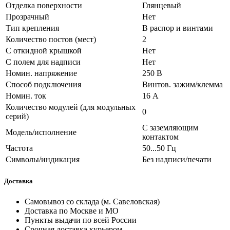
Отделка поверхности
Глянцевый
Прозрачный
Нет
Тип крепления
В распор и винтами
Количество постов (мест)
2
С откидной крышкой
Нет
С полем для надписи
Нет
Номин. напряжение
250 В
Способ подключения
Винтов. зажим/клемма
Номин. ток
16 А
Количество модулей (для модульных
0
серий)
С заземляющим
Модель/исполнение
контактом
Частота
50...50 Гц
Символы/индикация
Без надписи/печати
Доставка
Самовывоз со склада (м. Савеловская)
Доставка по Москве и МО
Пункты выдачи по всей России
Срочная доставка курьером