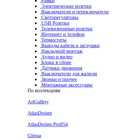
Рамки
Электрические розетки
Выключатели и переключатели
Светорегуляторы
USB Розетки
Телевизионные розетки
Интернет и телефон
Термостаты
Выводы кабеля и заглушки
Накладной монтаж
Аудио и видео
Блоки в сборе
Датчики движения
Выключатели для жалюзи
Звонки и прочее
Монтажные аксессуары
По коллекциям
ArtGallery
AtlasDesign
AtlasDesign Profi54
Glossa