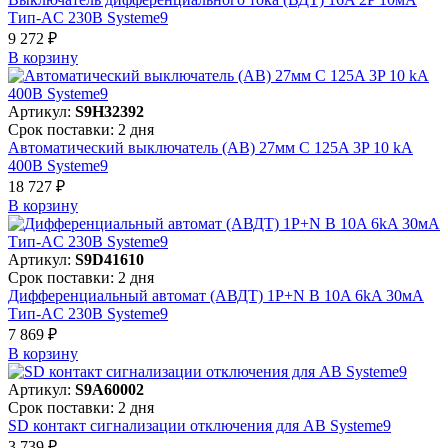
Тип-AC 230В Systeme9
9 272 ₽
В корзинy
Артикул:
S9H32392
Срок поставки: 2 дня
Автоматический выключатель (АВ) 27мм C 125A 3P 10 kA
400В Systeme9
18 727 ₽
В корзинy
Артикул:
S9D41610
Срок поставки: 2 дня
Дифференциальный автомат (АВДТ) 1P+N B 10A 6kA 30мА
Тип-AC 230В Systeme9
7 869 ₽
В корзинy
Артикул:
S9A60002
Срок поставки: 2 дня
SD контакт сигнализации отключения для АВ Systeme9
3 739 ₽