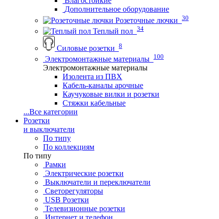
Влагостойкие
Дополнительное оборудование
30
Розеточные лючки
34
Теплый пол
8
Силовые розетки
100
Электромонтажные материалы
Электромонтажные материалы
Изолента из ПВХ
Кабель-каналы арочные
Каучуковые вилки и розетки
Стяжки кабельные
...
Все категории
Розетки
и выключатели
По типу
По коллекциям
По типу
Рамки
Электрические розетки
Выключатели и переключатели
Светорегуляторы
USB Розетки
Телевизионные розетки
Интернет и телефон