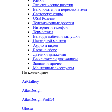
Рамки
Электрические розетки
Выключатели и переключатели
Светорегуляторы
USB Розетки
Телевизионные розетки
Интернет и телефон
Термостаты
Выводы кабеля и заглушки
Накладной монтаж
Аудио и видео
Блоки в сборе
Датчики движения
Выключатели для жалюзи
Звонки и прочее
Монтажные аксессуары
По коллекциям
ArtGallery
AtlasDesign
AtlasDesign Profi54
Glossa