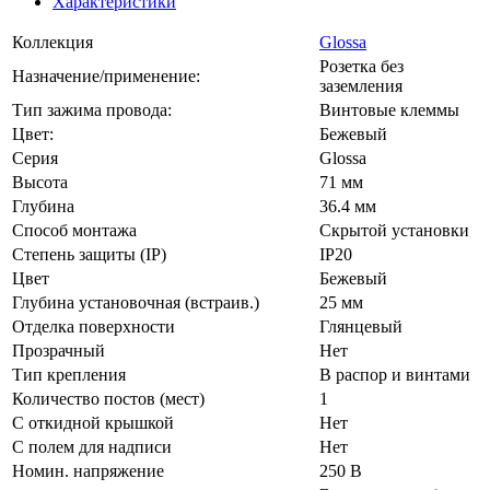
Характеристики
Коллекция
Glossa
Розетка без
Назначение/применение:
заземления
Тип зажима провода:
Винтовые клеммы
Цвет:
Бежевый
Серия
Glossa
Высота
71 мм
Глубина
36.4 мм
Способ монтажа
Скрытой установки
Степень защиты (IP)
IP20
Цвет
Бежевый
Глубина установочная (встраив.)
25 мм
Отделка поверхности
Глянцевый
Прозрачный
Нет
Тип крепления
В распор и винтами
Количество постов (мест)
1
С откидной крышкой
Нет
С полем для надписи
Нет
Номин. напряжение
250 В