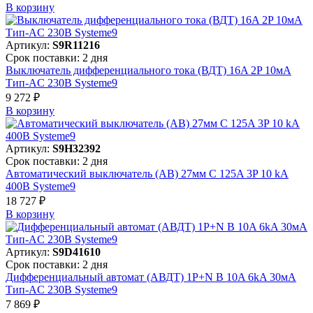
В корзинy
Артикул:
S9R11216
Срок поставки: 2 дня
Выключатель дифференциального тока (ВДТ) 16A 2P 10мА
Тип-AC 230В Systeme9
9 272 ₽
В корзинy
Артикул:
S9H32392
Срок поставки: 2 дня
Автоматический выключатель (АВ) 27мм C 125A 3P 10 kA
400В Systeme9
18 727 ₽
В корзинy
Артикул:
S9D41610
Срок поставки: 2 дня
Дифференциальный автомат (АВДТ) 1P+N B 10A 6kA 30мА
Тип-AC 230В Systeme9
7 869 ₽