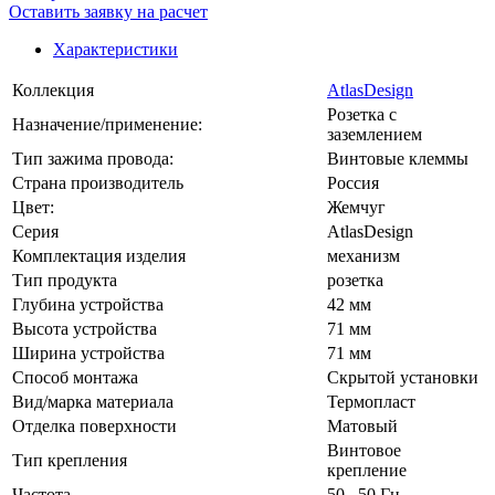
Оставить заявку на расчет
Характеристики
Коллекция
AtlasDesign
Розетка с
Назначение/применение:
заземлением
Тип зажима провода:
Винтовые клеммы
Страна производитель
Россия
Цвет:
Жемчуг
Серия
AtlasDesign
Комплектация изделия
механизм
Тип продукта
розетка
Глубина устройства
42 мм
Высота устройства
71 мм
Ширина устройства
71 мм
Способ монтажа
Скрытой установки
Вид/марка материала
Термопласт
Отделка поверхности
Матовый
Винтовое
Тип крепления
крепление
Частота
50...50 Гц