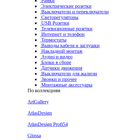
Рамки
Электрические розетки
Выключатели и переключатели
Светорегуляторы
USB Розетки
Телевизионные розетки
Интернет и телефон
Термостаты
Выводы кабеля и заглушки
Накладной монтаж
Аудио и видео
Блоки в сборе
Датчики движения
Выключатели для жалюзи
Звонки и прочее
Монтажные аксессуары
По коллекциям
ArtGallery
AtlasDesign
AtlasDesign Profi54
Glossa