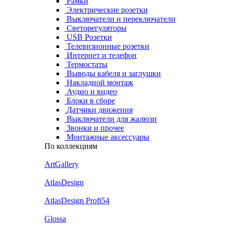
Рамки
Электрические розетки
Выключатели и переключатели
Светорегуляторы
USB Розетки
Телевизионные розетки
Интернет и телефон
Термостаты
Выводы кабеля и заглушки
Накладной монтаж
Аудио и видео
Блоки в сборе
Датчики движения
Выключатели для жалюзи
Звонки и прочее
Монтажные аксессуары
По коллекциям
ArtGallery
AtlasDesign
AtlasDesign Profi54
Glossa