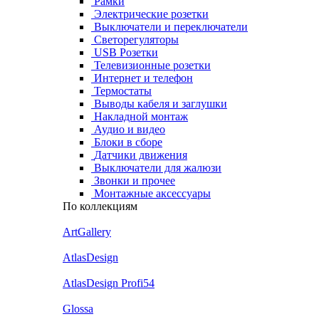
Рамки
Электрические розетки
Выключатели и переключатели
Светорегуляторы
USB Розетки
Телевизионные розетки
Интернет и телефон
Термостаты
Выводы кабеля и заглушки
Накладной монтаж
Аудио и видео
Блоки в сборе
Датчики движения
Выключатели для жалюзи
Звонки и прочее
Монтажные аксессуары
По коллекциям
ArtGallery
AtlasDesign
AtlasDesign Profi54
Glossa