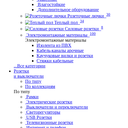
Влагостойкие
Дополнительное оборудование
30
Розеточные лючки
34
Теплый пол
8
Силовые розетки
100
Электромонтажные материалы
Электромонтажные материалы
Изолента из ПВХ
Кабель-каналы арочные
Каучуковые вилки и розетки
Стяжки кабельные
...
Все категории
Розетки
и выключатели
По типу
По коллекциям
По типу
Рамки
Электрические розетки
Выключатели и переключатели
Светорегуляторы
USB Розетки
Телевизионные розетки
Интернет и телефон