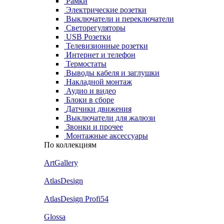
Рамки
Электрические розетки
Выключатели и переключатели
Светорегуляторы
USB Розетки
Телевизионные розетки
Интернет и телефон
Термостаты
Выводы кабеля и заглушки
Накладной монтаж
Аудио и видео
Блоки в сборе
Датчики движения
Выключатели для жалюзи
Звонки и прочее
Монтажные аксессуары
По коллекциям
ArtGallery
AtlasDesign
AtlasDesign Profi54
Glossa