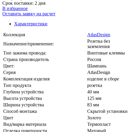
Срок поставки: 2 дня
В избранное
Оставить заявку на расчет
Характеристики
Коллекция
AtlasDesign
Розетка без
Назначение/применение:
заземления
Тип зажима провода:
Винтовые клеммы
Страна производитель
Россия
Цвет:
Шампань
Серия
AtlasDesign
Комплектация изделия
изделие в сборе
Тип продукта
розетка
Глубина устройства
40 мм
Высота устройства
125 мм
Ширина устройства
83 мм
Способ монтажа
Скрытой установки
Цвет
Золото
Вид/марка материала
Термопласт
Отделка поверхности
Матовый