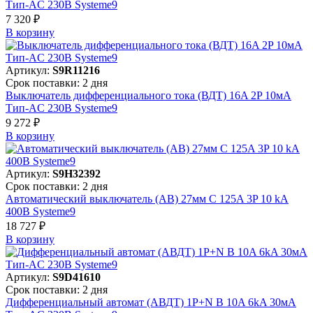
Тип-AC 230В Systeme9
7 320 ₽
В корзинy
Артикул:
S9R11216
Срок поставки: 2 дня
Выключатель дифференциального тока (ВДТ) 16A 2P 10мА
Тип-AC 230В Systeme9
9 272 ₽
В корзинy
Артикул:
S9H32392
Срок поставки: 2 дня
Автоматический выключатель (АВ) 27мм C 125A 3P 10 kA
400В Systeme9
18 727 ₽
В корзинy
Артикул:
S9D41610
Срок поставки: 2 дня
Дифференциальный автомат (АВДТ) 1P+N B 10A 6kA 30мА