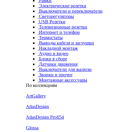
Рамки
Электрические розетки
Выключатели и переключатели
Светорегуляторы
USB Розетки
Телевизионные розетки
Интернет и телефон
Термостаты
Выводы кабеля и заглушки
Накладной монтаж
Аудио и видео
Блоки в сборе
Датчики движения
Выключатели для жалюзи
Звонки и прочее
Монтажные аксессуары
По коллекциям
ArtGallery
AtlasDesign
AtlasDesign Profi54
Glossa