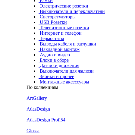
Рамки
Электрические розетки
Выключатели и переключатели
Светорегуляторы
USB Розетки
Телевизионные розетки
Интернет и телефон
Термостаты
Выводы кабеля и заглушки
Накладной монтаж
Аудио и видео
Блоки в сборе
Датчики движения
Выключатели для жалюзи
Звонки и прочее
Монтажные аксессуары
По коллекциям
ArtGallery
AtlasDesign
AtlasDesign Profi54
Glossa