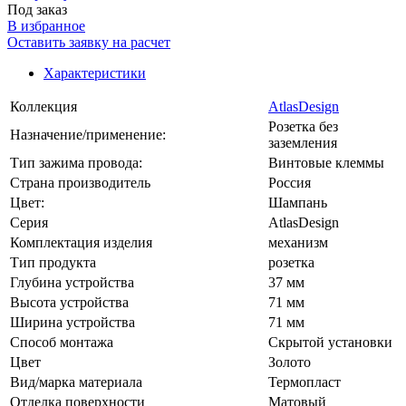
Под заказ
В избранное
Оставить заявку на расчет
Характеристики
Коллекция
AtlasDesign
Розетка без
Назначение/применение:
заземления
Тип зажима провода:
Винтовые клеммы
Страна производитель
Россия
Цвет:
Шампань
Серия
AtlasDesign
Комплектация изделия
механизм
Тип продукта
розетка
Глубина устройства
37 мм
Высота устройства
71 мм
Ширина устройства
71 мм
Способ монтажа
Скрытой установки
Цвет
Золото
Вид/марка материала
Термопласт
Отделка поверхности
Матовый