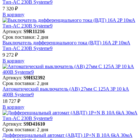
Тип-AC 230В Systeme9
7 320 ₽
В корзинy
Артикул:
S9R11216
Срок поставки: 2 дня
Выключатель дифференциального тока (ВДТ) 16A 2P 10мА
Тип-AC 230В Systeme9
9 272 ₽
В корзинy
Артикул:
S9H32392
Срок поставки: 2 дня
Автоматический выключатель (АВ) 27мм C 125A 3P 10 kA
400В Systeme9
18 727 ₽
В корзинy
Артикул:
S9D41610
Срок поставки: 2 дня
Дифференциальный автомат (АВДТ) 1P+N B 10A 6kA 30мА