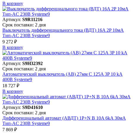
В корзинy
Артикул:
S9R11216
Срок поставки: 2 дня
Выключатель дифференциального тока (ВДТ) 16A 2P 10мА
Тип-AC 230В Systeme9
9 272 ₽
В корзинy
Артикул:
S9H32392
Срок поставки: 2 дня
Автоматический выключатель (АВ) 27мм C 125A 3P 10 kA
400В Systeme9
18 727 ₽
В корзинy
Артикул:
S9D41610
Срок поставки: 2 дня
Дифференциальный автомат (АВДТ) 1P+N B 10A 6kA 30мА
Тип-AC 230В Systeme9
7 869 ₽