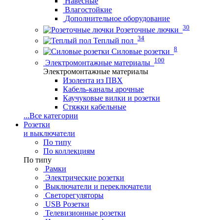
Навесные
Влагостойкие
Дополнительное оборудование
30
Розеточные лючки
34
Теплый пол
8
Силовые розетки
100
Электромонтажные материалы
Электромонтажные материалы
Изолента из ПВХ
Кабель-каналы арочные
Каучуковые вилки и розетки
Стяжки кабельные
...
Все категории
Розетки
и выключатели
По типу
По коллекциям
По типу
Рамки
Электрические розетки
Выключатели и переключатели
Светорегуляторы
USB Розетки
Телевизионные розетки