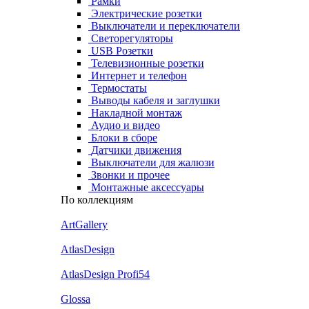
Рамки
Электрические розетки
Выключатели и переключатели
Светорегуляторы
USB Розетки
Телевизионные розетки
Интернет и телефон
Термостаты
Выводы кабеля и заглушки
Накладной монтаж
Аудио и видео
Блоки в сборе
Датчики движения
Выключатели для жалюзи
Звонки и прочее
Монтажные аксессуары
По коллекциям
ArtGallery
AtlasDesign
AtlasDesign Profi54
Glossa