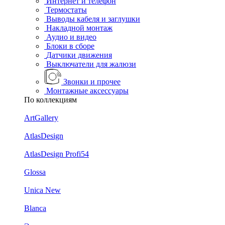
Интернет и телефон
Термостаты
Выводы кабеля и заглушки
Накладной монтаж
Аудио и видео
Блоки в сборе
Датчики движения
Выключатели для жалюзи
Звонки и прочее
Монтажные аксессуары
По коллекциям
ArtGallery
AtlasDesign
AtlasDesign Profi54
Glossa
Unica New
Blanca