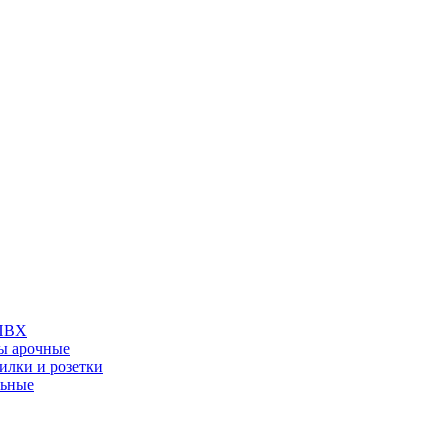
 ПВХ
ы арочные
илки и розетки
льные