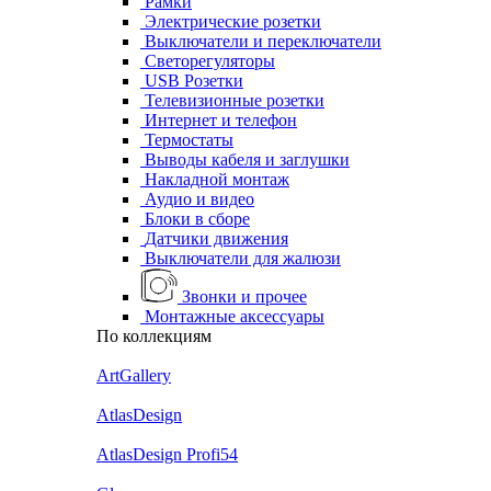
Рамки
Электрические розетки
Выключатели и переключатели
Светорегуляторы
USB Розетки
Телевизионные розетки
Интернет и телефон
Термостаты
Выводы кабеля и заглушки
Накладной монтаж
Аудио и видео
Блоки в сборе
Датчики движения
Выключатели для жалюзи
Звонки и прочее
Монтажные аксессуары
По коллекциям
ArtGallery
AtlasDesign
AtlasDesign Profi54