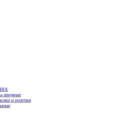
 ПВХ
ы арочные
илки и розетки
льные