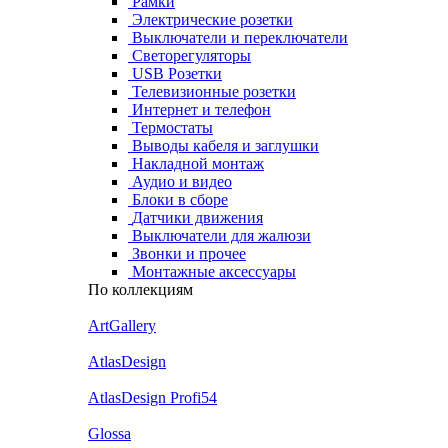
Рамки
Электрические розетки
Выключатели и переключатели
Светорегуляторы
USB Розетки
Телевизионные розетки
Интернет и телефон
Термостаты
Выводы кабеля и заглушки
Накладной монтаж
Аудио и видео
Блоки в сборе
Датчики движения
Выключатели для жалюзи
Звонки и прочее
Монтажные аксессуары
По коллекциям
ArtGallery
AtlasDesign
AtlasDesign Profi54
Glossa