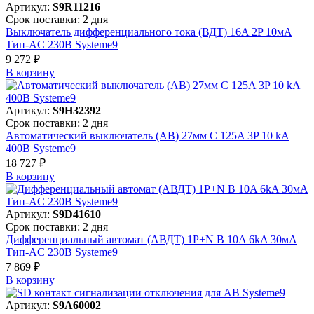
Артикул:
S9R11216
Срок поставки: 2 дня
Выключатель дифференциального тока (ВДТ) 16A 2P 10мА
Тип-AC 230В Systeme9
9 272 ₽
В корзинy
Артикул:
S9H32392
Срок поставки: 2 дня
Автоматический выключатель (АВ) 27мм C 125A 3P 10 kA
400В Systeme9
18 727 ₽
В корзинy
Артикул:
S9D41610
Срок поставки: 2 дня
Дифференциальный автомат (АВДТ) 1P+N B 10A 6kA 30мА
Тип-AC 230В Systeme9
7 869 ₽
В корзинy
Артикул:
S9A60002