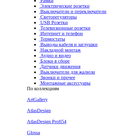
Рамки
Электрические розетки
Выключатели и переключатели
Светорегуляторы
USB Розетки
Телевизионные розетки
Интернет и телефон
Термостаты
Выводы кабеля и заглушки
Накладной монтаж
Аудио и видео
Блоки в сборе
Датчики движения
Выключатели для жалюзи
Звонки и прочее
Монтажные аксессуары
По коллекциям
ArtGallery
AtlasDesign
AtlasDesign Profi54
Glossa