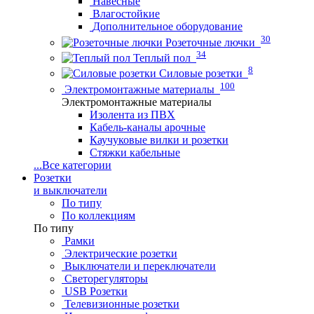
Навесные
Влагостойкие
Дополнительное оборудование
30
Розеточные лючки
34
Теплый пол
8
Силовые розетки
100
Электромонтажные материалы
Электромонтажные материалы
Изолента из ПВХ
Кабель-каналы арочные
Каучуковые вилки и розетки
Стяжки кабельные
...
Все категории
Розетки
и выключатели
По типу
По коллекциям
По типу
Рамки
Электрические розетки
Выключатели и переключатели
Светорегуляторы
USB Розетки
Телевизионные розетки