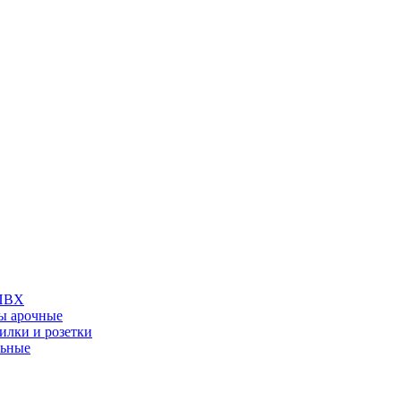
 ПВХ
ы арочные
илки и розетки
льные