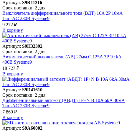
Артикул:
S9R11216
Срок поставки: 2 дня
Выключатель дифференциального тока (ВДТ) 16A 2P 10мА
Тип-AC 230В Systeme9
9 272 ₽
В корзинy
Артикул:
S9H32392
Срок поставки: 2 дня
Автоматический выключатель (АВ) 27мм C 125A 3P 10 kA
400В Systeme9
18 727 ₽
В корзинy
Артикул:
S9D41610
Срок поставки: 2 дня
Дифференциальный автомат (АВДТ) 1P+N B 10A 6kA 30мА
Тип-AC 230В Systeme9
7 869 ₽
В корзинy
Артикул:
S9A60002