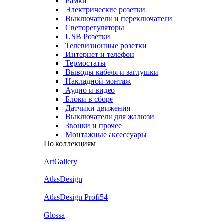
Рамки
Электрические розетки
Выключатели и переключатели
Светорегуляторы
USB Розетки
Телевизионные розетки
Интернет и телефон
Термостаты
Выводы кабеля и заглушки
Накладной монтаж
Аудио и видео
Блоки в сборе
Датчики движения
Выключатели для жалюзи
Звонки и прочее
Монтажные аксессуары
По коллекциям
ArtGallery
AtlasDesign
AtlasDesign Profi54
Glossa