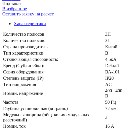
Под заказ
В избранное
Оставить заявку на расчет
Характеристики
Количество полюсов
3П
Количество полюсов:
3П
Страна производитель
Китай
Тип характеристики
B
Отключающая способность:
4,5кА
Бренд (Сублинейка):
Dekraft
Серия оборудования:
ВА-101
Степень защиты (IP)
IP20
Тип напряжения
AC
400...400
Номин. напряжение
В
Частота
50 Гц
Глубина установочная (встраив.)
72 мм
Модульная ширина (общ. кол-во модульных
3
расстояний)
Номин. ток
16 А