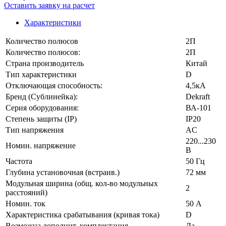
Оставить заявку на расчет
Характеристики
Количество полюсов
2П
Количество полюсов:
2П
Страна производитель
Китай
Тип характеристики
D
Отключающая способность:
4,5кА
Бренд (Сублинейка):
Dekraft
Серия оборудования:
ВА-101
Степень защиты (IP)
IP20
Тип напряжения
AC
220...230
Номин. напряжение
В
Частота
50 Гц
Глубина установочная (встраив.)
72 мм
Модульная ширина (общ. кол-во модульных
2
расстояний)
Номин. ток
50 А
Характеристика срабатывания (кривая тока)
D
Возможна дополнит. комплектация
Да