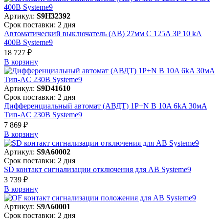
Артикул:
S9H32392
Срок поставки: 2 дня
Автоматический выключатель (АВ) 27мм C 125A 3P 10 kA
400В Systeme9
18 727 ₽
В корзинy
Артикул:
S9D41610
Срок поставки: 2 дня
Дифференциальный автомат (АВДТ) 1P+N B 10A 6kA 30мА
Тип-AC 230В Systeme9
7 869 ₽
В корзинy
Артикул:
S9A60002
Срок поставки: 2 дня
SD контакт сигнализации отключения для АВ Systeme9
3 739 ₽
В корзинy
Артикул:
S9A60001
Срок поставки: 2 дня