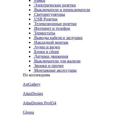
Рамки
Электрические розетки
Выключатели и переключатели
Светорегуляторы
USB Розетки
Телевизионные розетки
Интернет и телефон
Термостаты
Выводы кабеля и заглушки
Накладной монтаж
Аудио и видео
Блоки в сборе
Датчики движения
Выключатели для жалюзи
Звонки и прочее
Монтажные аксессуары
По коллекциям
ArtGallery
AtlasDesign
AtlasDesign Profi54
Glossa