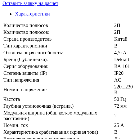
Оставить заявку на расчет
Характеристики
Количество полюсов
2П
Количество полюсов:
2П
Страна производитель
Китай
Тип характеристики
B
Отключающая способность:
4,5кА
Бренд (Сублинейка):
Dekraft
Серия оборудования:
ВА-101
Степень защиты (IP)
IP20
Тип напряжения
AC
220...230
Номин. напряжение
В
Частота
50 Гц
Глубина установочная (встраив.)
72 мм
Модульная ширина (общ. кол-во модульных
2
расстояний)
Номин. ток
25 А
Характеристика срабатывания (кривая тока)
B
Возможна дополнит. комплектация
Да