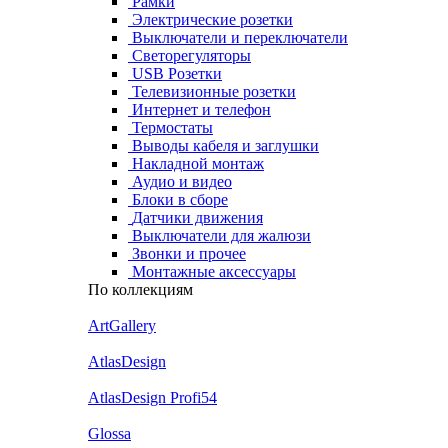
Рамки
Электрические розетки
Выключатели и переключатели
Светорегуляторы
USB Розетки
Телевизионные розетки
Интернет и телефон
Термостаты
Выводы кабеля и заглушки
Накладной монтаж
Аудио и видео
Блоки в сборе
Датчики движения
Выключатели для жалюзи
Звонки и прочее
Монтажные аксессуары
По коллекциям
ArtGallery
AtlasDesign
AtlasDesign Profi54
Glossa