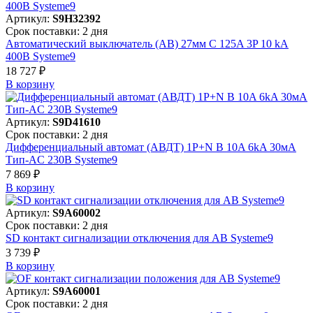
Артикул:
S9H32392
Срок поставки: 2 дня
Автоматический выключатель (АВ) 27мм C 125A 3P 10 kA
400В Systeme9
18 727 ₽
В корзинy
Артикул:
S9D41610
Срок поставки: 2 дня
Дифференциальный автомат (АВДТ) 1P+N B 10A 6kA 30мА
Тип-AC 230В Systeme9
7 869 ₽
В корзинy
Артикул:
S9A60002
Срок поставки: 2 дня
SD контакт сигнализации отключения для АВ Systeme9
3 739 ₽
В корзинy
Артикул:
S9A60001
Срок поставки: 2 дня