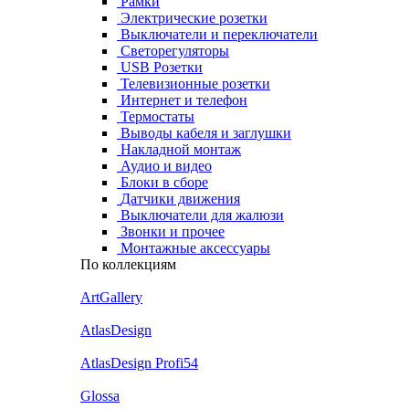
Рамки
Электрические розетки
Выключатели и переключатели
Светорегуляторы
USB Розетки
Телевизионные розетки
Интернет и телефон
Термостаты
Выводы кабеля и заглушки
Накладной монтаж
Аудио и видео
Блоки в сборе
Датчики движения
Выключатели для жалюзи
Звонки и прочее
Монтажные аксессуары
По коллекциям
ArtGallery
AtlasDesign
AtlasDesign Profi54
Glossa