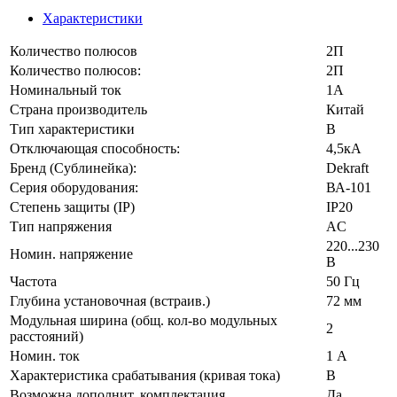
Характеристики
Количество полюсов
2П
Количество полюсов:
2П
Номинальный ток
1А
Страна производитель
Китай
Тип характеристики
B
Отключающая способность:
4,5кА
Бренд (Сублинейка):
Dekraft
Серия оборудования:
ВА-101
Степень защиты (IP)
IP20
Тип напряжения
AC
220...230
Номин. напряжение
В
Частота
50 Гц
Глубина установочная (встраив.)
72 мм
Модульная ширина (общ. кол-во модульных
2
расстояний)
Номин. ток
1 А
Характеристика срабатывания (кривая тока)
B
Возможна дополнит. комплектация
Да