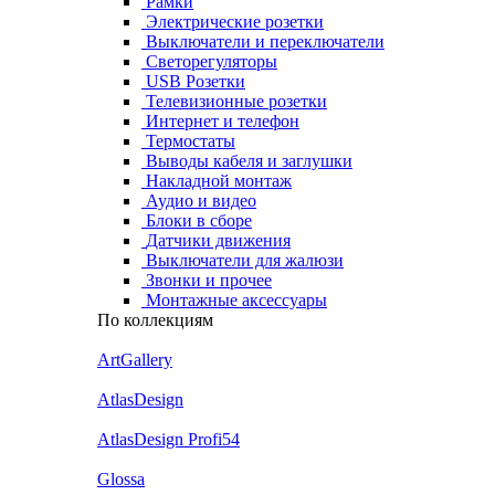
Рамки
Электрические розетки
Выключатели и переключатели
Светорегуляторы
USB Розетки
Телевизионные розетки
Интернет и телефон
Термостаты
Выводы кабеля и заглушки
Накладной монтаж
Аудио и видео
Блоки в сборе
Датчики движения
Выключатели для жалюзи
Звонки и прочее
Монтажные аксессуары
По коллекциям
ArtGallery
AtlasDesign
AtlasDesign Profi54
Glossa