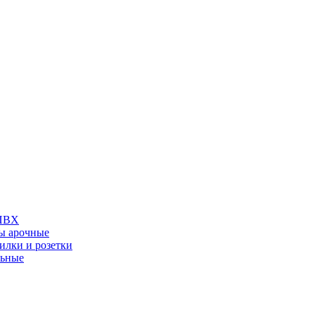
 ПВХ
ы арочные
илки и розетки
льные