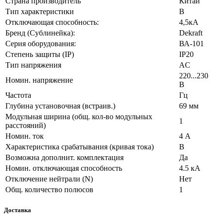
Страна производитель
Китай
Тип характеристики
B
Отключающая способность:
4,5кА
Бренд (Сублинейка):
Dekraft
Серия оборудования:
ВА-101
Степень защиты (IP)
IP20
Тип напряжения
AC
220...230
Номин. напряжение
В
Частота
Гц
Глубина установочная (встраив.)
69 мм
Модульная ширина (общ. кол-во модульных
1
расстояний)
Номин. ток
4 А
Характеристика срабатывания (кривая тока)
B
Возможна дополнит. комплектация
Да
Номин. отключающая способность
4.5 кА
Отключение нейтрали (N)
Нет
Общ. количество полюсов
1
Доставка