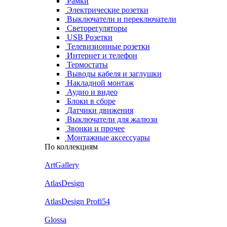
Рамки
Электрические розетки
Выключатели и переключатели
Светорегуляторы
USB Розетки
Телевизионные розетки
Интернет и телефон
Термостаты
Выводы кабеля и заглушки
Накладной монтаж
Аудио и видео
Блоки в сборе
Датчики движения
Выключатели для жалюзи
Звонки и прочее
Монтажные аксессуары
По коллекциям
ArtGallery
AtlasDesign
AtlasDesign Profi54
Glossa