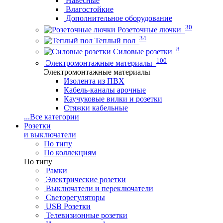
Навесные
Влагостойкие
Дополнительное оборудование
30
Розеточные лючки
34
Теплый пол
8
Силовые розетки
100
Электромонтажные материалы
Электромонтажные материалы
Изолента из ПВХ
Кабель-каналы арочные
Каучуковые вилки и розетки
Стяжки кабельные
...
Все категории
Розетки
и выключатели
По типу
По коллекциям
По типу
Рамки
Электрические розетки
Выключатели и переключатели
Светорегуляторы
USB Розетки
Телевизионные розетки