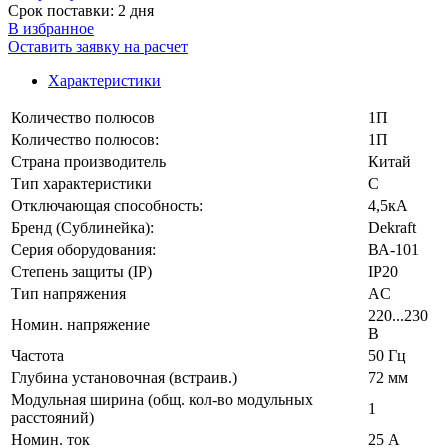
Срок поставки: 2 дня
В избранное
Оставить заявку на расчет
Характеристики
Количество полюсов
1П
Количество полюсов:
1П
Страна производитель
Китай
Тип характеристики
C
Отключающая способность:
4,5кА
Бренд (Сублинейка):
Dekraft
Серия оборудования:
ВА-101
Степень защиты (IP)
IP20
Тип напряжения
AC
220...230
Номин. напряжение
В
Частота
50 Гц
Глубина установочная (встраив.)
72 мм
Модульная ширина (общ. кол-во модульных
1
расстояний)
Номин. ток
25 А