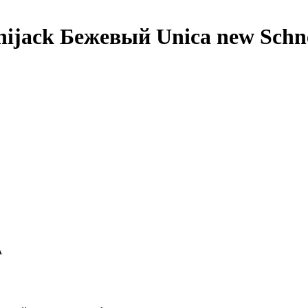
ijack Бежевый Unica new Schnei
A