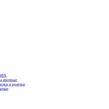
 ПВХ
ы арочные
илки и розетки
льные