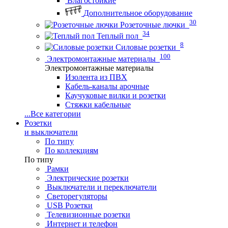
Влагостойкие
Дополнительное оборудование
30
Розеточные лючки
34
Теплый пол
8
Силовые розетки
100
Электромонтажные материалы
Электромонтажные материалы
Изолента из ПВХ
Кабель-каналы арочные
Каучуковые вилки и розетки
Стяжки кабельные
...
Все категории
Розетки
и выключатели
По типу
По коллекциям
По типу
Рамки
Электрические розетки
Выключатели и переключатели
Светорегуляторы
USB Розетки
Телевизионные розетки
Интернет и телефон