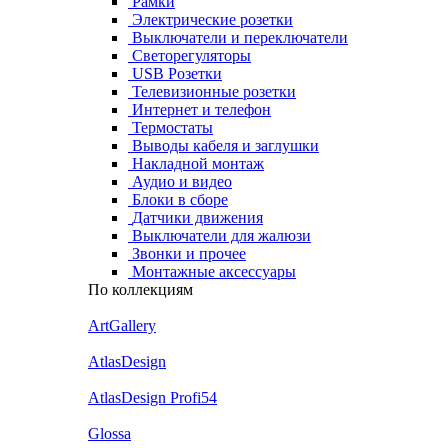
Рамки
Электрические розетки
Выключатели и переключатели
Светорегуляторы
USB Розетки
Телевизионные розетки
Интернет и телефон
Термостаты
Выводы кабеля и заглушки
Накладной монтаж
Аудио и видео
Блоки в сборе
Датчики движения
Выключатели для жалюзи
Звонки и прочее
Монтажные аксессуары
По коллекциям
ArtGallery
AtlasDesign
AtlasDesign Profi54
Glossa