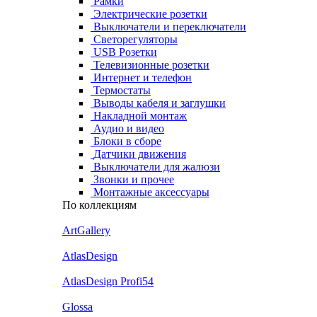
Рамки
Электрические розетки
Выключатели и переключатели
Светорегуляторы
USB Розетки
Телевизионные розетки
Интернет и телефон
Термостаты
Выводы кабеля и заглушки
Накладной монтаж
Аудио и видео
Блоки в сборе
Датчики движения
Выключатели для жалюзи
Звонки и прочее
Монтажные аксессуары
По коллекциям
ArtGallery
AtlasDesign
AtlasDesign Profi54
Glossa