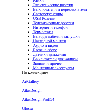
Рамки
Электрические розетки
Выключатели и переключатели
Светорегуляторы
USB Розетки
Телевизионные розетки
Интернет и телефон
Термостаты
Выводы кабеля и заглушки
Накладной монтаж
Аудио и видео
Блоки в сборе
Датчики движения
Выключатели для жалюзи
Звонки и прочее
Монтажные аксессуары
По коллекциям
ArtGallery
AtlasDesign
AtlasDesign Profi54
Glossa