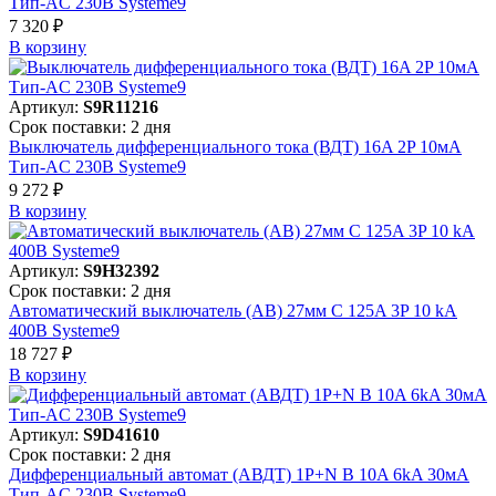
Тип-AC 230В Systeme9
7 320 ₽
В корзинy
Артикул:
S9R11216
Срок поставки: 2 дня
Выключатель дифференциального тока (ВДТ) 16A 2P 10мА
Тип-AC 230В Systeme9
9 272 ₽
В корзинy
Артикул:
S9H32392
Срок поставки: 2 дня
Автоматический выключатель (АВ) 27мм C 125A 3P 10 kA
400В Systeme9
18 727 ₽
В корзинy
Артикул:
S9D41610
Срок поставки: 2 дня
Дифференциальный автомат (АВДТ) 1P+N B 10A 6kA 30мА
Тип-AC 230В Systeme9