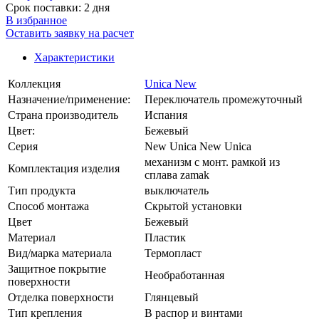
Срок поставки: 2 дня
В избранное
Оставить заявку на расчет
Характеристики
Коллекция
Unica New
Назначение/применение:
Переключатель промежуточный
Страна производитель
Испания
Цвет:
Бежевый
Серия
New Unica New Unica
механизм с монт. рамкой из
Комплектация изделия
сплава zamak
Тип продукта
выключатель
Способ монтажа
Скрытой установки
Цвет
Бежевый
Материал
Пластик
Вид/марка материала
Термопласт
Защитное покрытие
Необработанная
поверхности
Отделка поверхности
Глянцевый
Тип крепления
В распор и винтами