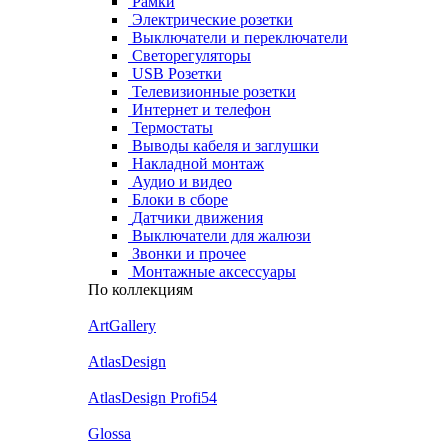
Рамки
Электрические розетки
Выключатели и переключатели
Светорегуляторы
USB Розетки
Телевизионные розетки
Интернет и телефон
Термостаты
Выводы кабеля и заглушки
Накладной монтаж
Аудио и видео
Блоки в сборе
Датчики движения
Выключатели для жалюзи
Звонки и прочее
Монтажные аксессуары
По коллекциям
ArtGallery
AtlasDesign
AtlasDesign Profi54
Glossa