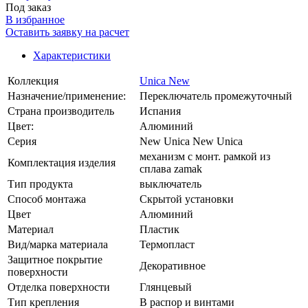
Под заказ
В избранное
Оставить заявку на расчет
Характеристики
Коллекция
Unica New
Назначение/применение:
Переключатель промежуточный
Страна производитель
Испания
Цвет:
Алюминий
Серия
New Unica New Unica
механизм с монт. рамкой из
Комплектация изделия
сплава zamak
Тип продукта
выключатель
Способ монтажа
Скрытой установки
Цвет
Алюминий
Материал
Пластик
Вид/марка материала
Термопласт
Защитное покрытие
Декоративное
поверхности
Отделка поверхности
Глянцевый
Тип крепления
В распор и винтами