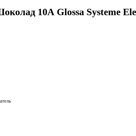
олад 10А Glossa Systeme Elect
атель