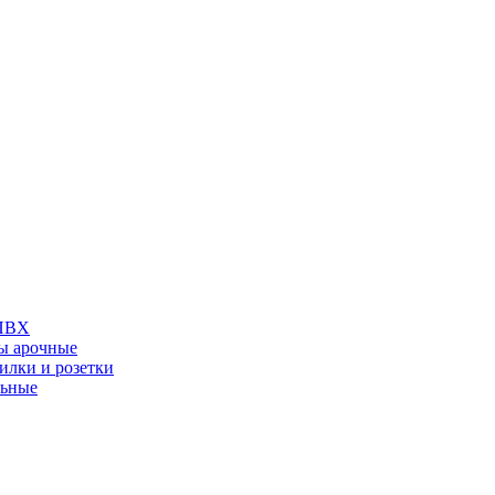
 ПВХ
ы арочные
илки и розетки
льные