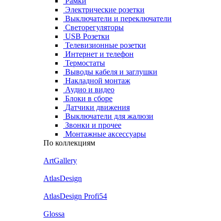
Рамки
Электрические розетки
Выключатели и переключатели
Светорегуляторы
USB Розетки
Телевизионные розетки
Интернет и телефон
Термостаты
Выводы кабеля и заглушки
Накладной монтаж
Аудио и видео
Блоки в сборе
Датчики движения
Выключатели для жалюзи
Звонки и прочее
Монтажные аксессуары
По коллекциям
ArtGallery
AtlasDesign
AtlasDesign Profi54
Glossa